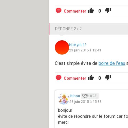
0
Commenter
RÉPONSE 2 / 2
Nickydu13
23 juin 2015 à 13:41
C'est simple évite de
boire de l'eau
a
0
Commenter
1tibou
8 021
23 juin 2015 à 15:33
bonjour
évite de répondre sur le forum car fo
merci