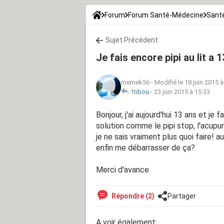
Forum
Forum Santé-Médecine
Sant
Sujet Précédent
Je fais encore pipi au lit a 
memek56
-
Modifié le 18 juin 2015 à
1tibou
-
23 juin 2015 à 15:33
Bonjour, j'ai aujourd'hui 13 ans et je f
solution comme le pipi stop, l'acupu
je ne sais vraiment plus quoi faire!
enfin me débarrasser de ça?
Merci d'avance
Répondre (2)
Partager
A voir également: