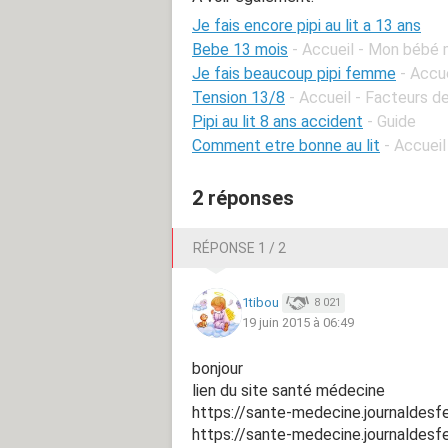
Je fais encore pipi au lit a 13 ans
Bebe 13 mois
- Accueil - Mon bébé 
Je fais beaucoup pipi femme
- Accu
Tension 13/8
- Accueil - Facteurs d
Pipi au lit 8 ans accident
- Guide
Comment etre bonne au lit
- Accueil
2 réponses
RÉPONSE 1 / 2
1tibou
8 021
19 juin 2015 à 06:49
bonjour
lien du site santé médecine
https://sante-medecine.journaldes
https://sante-medecine.journaldes