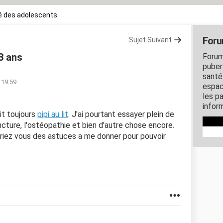
é des adolescents
Foru
Sujet Suivant
13 ans
Forum
puber
santé
 19:59
espac
les p
inform
ait toujours
pipi au lit
. J'ai pourtant essayer plein de
ncture, l'ostéopathie et bien d'autre chose encore.
 auriez vous des astuces a me donner pour pouvoir