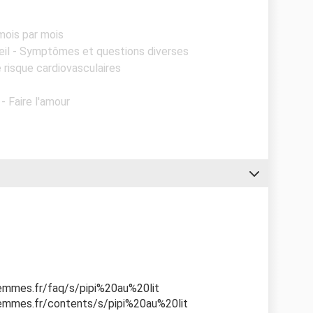
mois par mois
eil - Symptômes et questions diverses
e risque cardiovasculaires
 - Faire l'amour
femmes.fr/faq/s/pipi%20au%20lit
femmes.fr/contents/s/pipi%20au%20lit