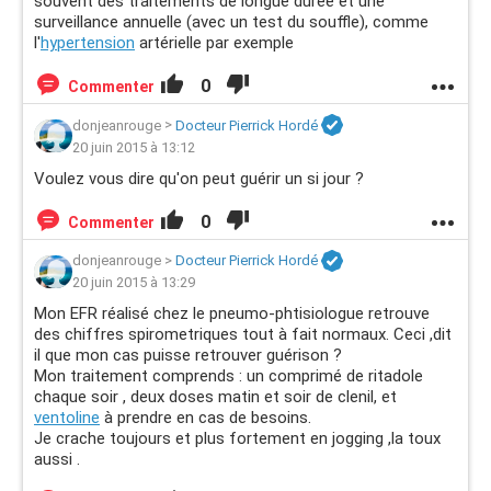
souvent des traitements de longue durée et une
surveillance annuelle (avec un test du souffle), comme
l'
hypertension
artérielle par exemple
0
Commenter
donjeanrouge
>
Docteur Pierrick Hordé
20 juin 2015 à 13:12
Voulez vous dire qu'on peut guérir un si jour ?
0
Commenter
donjeanrouge
>
Docteur Pierrick Hordé
20 juin 2015 à 13:29
Mon EFR réalisé chez le pneumo-phtisiologue retrouve
des chiffres spirometriques tout à fait normaux. Ceci ,dit
il que mon cas puisse retrouver guérison ?
Mon traitement comprends : un comprimé de ritadole
chaque soir , deux doses matin et soir de clenil, et
ventoline
à prendre en cas de besoins.
Je crache toujours et plus fortement en jogging ,la toux
aussi .