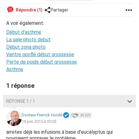
Je prends un traitement sur avis du médecin mais aussi
une infusion à base de feuilles d'
eucalyptus
. Je compte
Répondre (1)
Partager
combattre ce souci de santé.
J'aimerais avoir vos avis ,merci :)
A voir également:
Début d'asthme
La gale photo debut
Début zona photo
Ventre gonflé début grossesse
Perte de poids début grossesse
Asthme
1 réponse
RÉPONSE 1 / 1
Docteur Pierrick Hordé
28 229
16 juin 2015 à 20:02
arretes déjà les infusions à base d'eucalyptus qui
pourraient aggraver le problème.