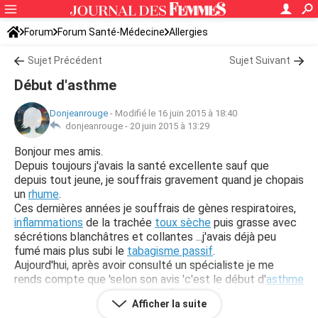
Forum
Forum Santé-Médecine
Allergies
Sujet Précédent
Sujet Suivant
Début d'asthme
Donjeanrouge
-
Modifié le 16 juin 2015 à 18:40
donjeanrouge -
20 juin 2015 à 13:29
Bonjour mes amis.
Depuis toujours j'avais la santé excellente sauf que
depuis tout jeune, je souffrais gravement quand je chopais
un
rhume
.
Ces dernières années je souffrais de gènes respiratoires,
inflammations
de la trachée
toux sèche
puis grasse avec
sécrétions blanchâtres et collantes ...j'avais déjà peu
fumé mais plus subi le
tabagisme passif
.
Aujourd'hui, après avoir consulté un spécialiste je me
rends compte que 'selon son avis 'c'est le début d'
asthme
auquel j'y crois plus,car je peux faire des footings 'jouer au
Afficher la suite
ballon :je m'essouffle ,je crache mais je résiste bien.