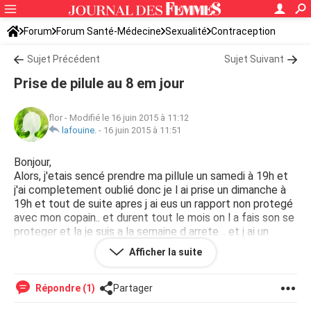
Forum
Forum Santé-Médecine
Sexualité
Contraception
Sujet Précédent
Sujet Suivant
Prise de pilule au 8 em jour
flor
-
Modifié le 16 juin 2015 à 11:12
lafouine.
-
16 juin 2015 à 11:51
Bonjour,
Alors, j'etais sencé prendre ma pillule un samedi à 19h et
j'ai completement oublié donc je l ai prise un dimanche à
19h et tout de suite apres j ai eus un rapport non protegé
avec mon copain.. et durent tout le mois on l a fais son se
proteger et la je suis a la semaine d arrete .. et j ai un
retard de 3 jours .. serait il possible que je sois tombée
Afficher la suite
enceinte ?
Répondre (1)
Partager