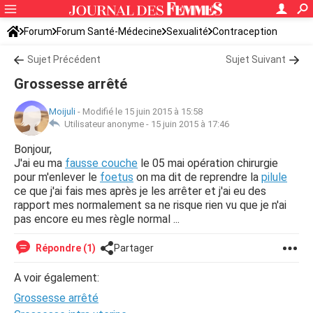
Forum
Forum Santé-Médecine
Sexualité
Contraception
Sujet Précédent
Sujet Suivant
Grossesse arrêté
Moijuli
-
Modifié le 15 juin 2015 à 15:58
Utilisateur anonyme -
15 juin 2015 à 17:46
Bonjour,
J'ai eu ma
fausse couche
le 05 mai opération chirurgie
pour m'enlever le
foetus
on ma dit de reprendre la
pilule
ce que j'ai fais mes après je les arrêter et j'ai eu des
rapport mes normalement sa ne risque rien vu que je n'ai
pas encore eu mes règle normal ...
Répondre (1)
Partager
A voir également:
Grossesse arrêté