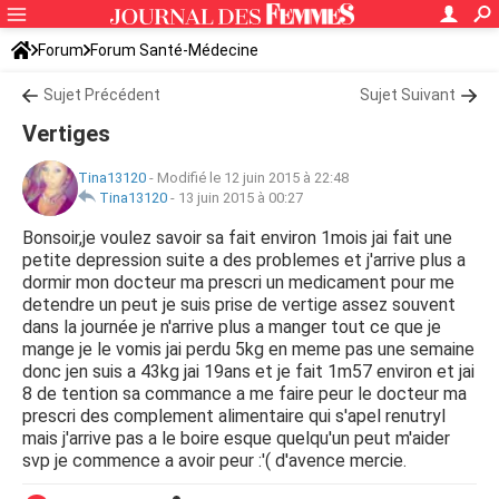
Forum
Forum Santé-Médecine
Symptômes et maladies courantes
Sujet Précédent
Sujet Suivant
Vertiges
Tina13120
-
Modifié le 12 juin 2015 à 22:48
Tina13120
-
13 juin 2015 à 00:27
Bonsoir,je voulez savoir sa fait environ 1mois jai fait une
petite depression suite a des problemes et j'arrive plus a
dormir mon docteur ma prescri un medicament pour me
detendre un peut je suis prise de vertige assez souvent
dans la journée je n'arrive plus a manger tout ce que je
mange je le vomis jai perdu 5kg en meme pas une semaine
donc jen suis a 43kg jai 19ans et je fait 1m57 environ et jai
8 de tention sa commance a me faire peur le docteur ma
prescri des complement alimentaire qui s'apel renutryl
mais j'arrive pas a le boire esque quelqu'un peut m'aider
svp je commence a avoir peur :'( d'avence mercie.