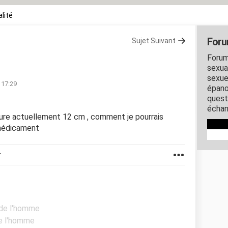
lité
Foru
Sujet Suivant
Forum
sexual
sexue
 17:29
épano
quest
échan
esure actuellement 12 cm , comment je pourrais
e médicament
r
 de l'homme
de l'homme