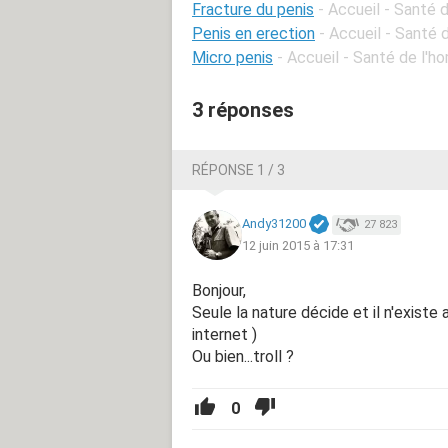
Fracture du penis
- Accueil - Santé
Penis en erection
- Accueil - Santé
Micro penis
- Accueil - Santé de l'
3 réponses
RÉPONSE 1 / 3
Andy31200
27 823
12 juin 2015 à 17:31
Bonjour,
Seule la nature décide et il n'exist
internet )
Ou bien...troll ?
0