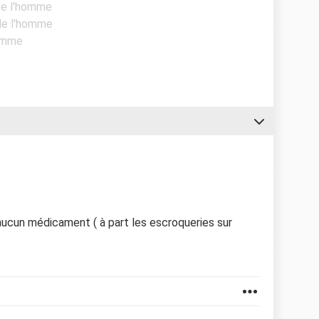
 de l'homme
 de l'homme
homme
e aucun médicament ( à part les escroqueries sur