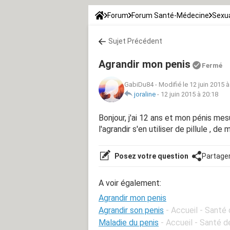
Forum
Forum Santé-Médecine
Sexua
Sujet Précédent
Agrandir mon penis
Fermé
GabiDu84
-
Modifié le 12 juin 2015 à
joraline
-
12 juin 2015 à 20:18
Bonjour, j'ai 12 ans et mon pénis m
l'agrandir s'en utiliser de pillule , d
Posez votre question
Partage
A voir également:
Agrandir mon penis
Agrandir son penis
- Accueil - Santé
Maladie du penis
- Accueil - Santé 