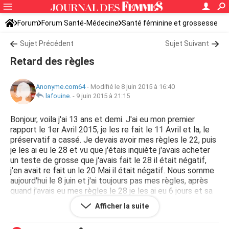
Forum
Forum Santé-Médecine
Santé féminine et grossesse
Sujet Précédent
Sujet Suivant
Retard des règles
Anonyme.com64
-
Modifié le 8 juin 2015 à 16:40
lafouine.
-
9 juin 2015 à 21:15
Bonjour, voila j'ai 13 ans et demi. J'ai eu mon premier
rapport le 1er Avril 2015, je les re fait le 11 Avril et la, le
préservatif a cassé. Je devais avoir mes règles le 22, puis
je les ai eu le 28 et vu que j'étais inquiète j'avais acheter
un teste de grosse que j'avais fait le 28 il était négatif,
j'en avait re fait un le 20 Mai il était négatif. Nous somme
aujourd'hui le 8 juin et j'ai toujours pas mes règles, après
quand j'avais eu mes règles le 28 je les ai eu 6 jours et sa
couler beaucoup. Je m'inquiète beaucoup que dois-je
Afficher la suite
faire? Suis-je enceinte ? Ou cela est normal ?