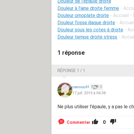
Douleur de l'epaule droite
Douleur à l'aine droite femme
- Accu
Douleur omoplate droite
- Accueil -
Douleur fosse iliaque droite
- Accuei
Douleur sous les cotes à droite
- Ac
Douleur tempe droite stress
- Accue
1 réponse
RÉPONSE 1 / 1
nanouu91
5
17 juil. 2015 à 04:38
Ne plus utiliser l'épaule, y a pas le c
0
Commenter