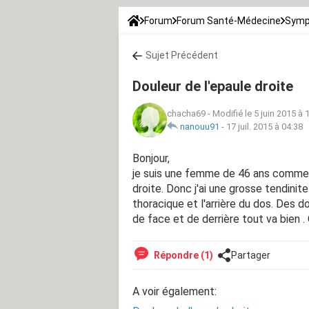
Forum
Forum Santé-Médecine
Symp
Sujet Précédent
Douleur de l'epaule droite
chacha69
-
Modifié le 5 juin 2015 à 
nanouu91
-
17 juil. 2015 à 04:38
Bonjour,
je suis une femme de 46 ans commer
droite. Donc j'ai une grosse tendini
thoracique et l'arrière du dos. Des d
de face et de derrière tout va bien .
Répondre (1)
Partager
A voir également: