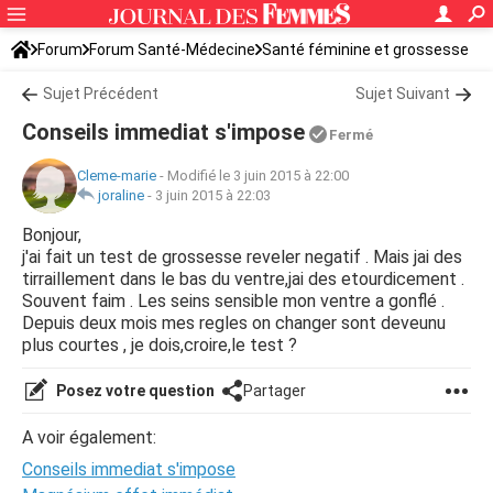
Forum
Forum Santé-Médecine
Santé féminine et grossesse
Sujet Précédent
Sujet Suivant
Conseils immediat s'impose
Fermé
Cleme-marie
-
Modifié le 3 juin 2015 à 22:00
joraline
-
3 juin 2015 à 22:03
Bonjour,
j'ai fait un test de grossesse reveler negatif . Mais jai des
tirraillement dans le bas du ventre,jai des etourdicement .
Souvent faim . Les seins sensible mon ventre a gonflé .
Depuis deux mois mes regles on changer sont deveunu
plus courtes , je dois,croire,le test ?
Posez votre question
Partager
A voir également:
Conseils immediat s'impose