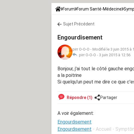
Forum
Forum Santé-Médecine
Symp
Sujet Précédent
Engourdisement
pirr O-O-O
-
Modifié le 3 juin 2015 à 
pirr O-O-O -
3 juin 2015 à 12:56
Bonjour, j'ai tout le côté gauche en
a la poitrine
Si quelqu'un peut me dire ce que c'e
Répondre (1)
Partager
A voir également:
Engourdisement
Engourdisement
- Accueil - Symptô