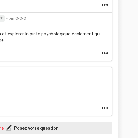
>
pirr O-O-O
36
an et explorer la piste psychologique également qui
re
re
Posez votre question