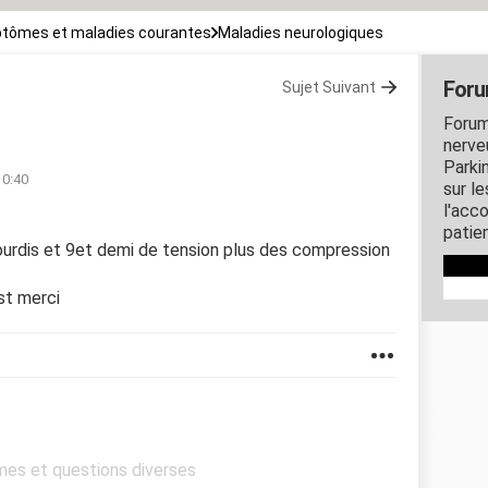
tômes et maladies courantes
Maladies neurologiques
Foru
Sujet Suivant
Forum
nerveu
Parki
10:40
sur l
l'acc
patie
gourdis et 9et demi de tension plus des compression
st merci
mes et questions diverses