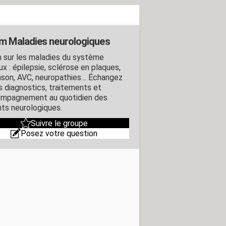
m Maladies neurologiques
 sur les maladies du système
x : épilepsie, sclérose en plaques,
nson, AVC, neuropathies… Échangez
es diagnostics, traitements et
ompagnement au quotidien des
nts neurologiques.
Suivre le groupe
Posez votre question