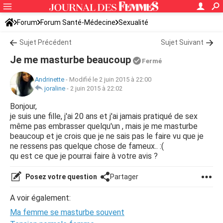
Forum
Forum Santé-Médecine
Sexualité
Sujet Précédent
Sujet Suivant
Je me masturbe beaucoup
Fermé
Andrinette
-
Modifié le 2 juin 2015 à 22:00
joraline
-
2 juin 2015 à 22:02
Bonjour,
je suis une fille, j'ai 20 ans et j'ai jamais pratiqué de sex
même pas embrasser quelqu'un , mais je me masturbe
beaucoup et je crois que je ne sais pas le faire vu que je
ne ressens pas quelque chose de fameux.. :(
qu est ce que je pourrai faire à votre avis ?
Posez votre question
Partager
A voir également:
Ma femme se masturbe souvent