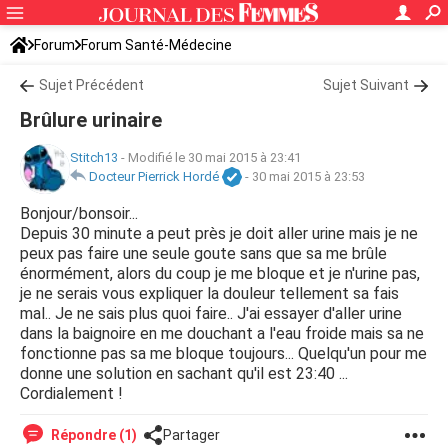
Forum
Forum Santé-Médecine
Symptômes et maladies courantes
Sujet Précédent
Infection urinaire
Sujet Suivant
Brûlure urinaire
Stitch13
-
Modifié le 30 mai 2015 à 23:41
Docteur Pierrick Hordé
-
30 mai 2015 à 23:53
Bonjour/bonsoir...
Depuis 30 minute a peut près je doit aller urine mais je ne
peux pas faire une seule goute sans que sa me brûle
énormément, alors du coup je me bloque et je n'urine pas,
je ne serais vous expliquer la douleur tellement sa fais
mal.. Je ne sais plus quoi faire.. J'ai essayer d'aller urine
dans la baignoire en me douchant a l'eau froide mais sa ne
fonctionne pas sa me bloque toujours... Quelqu'un pour me
donne une solution en sachant qu'il est 23:40 ...
Cordialement !
Répondre (1)
Partager