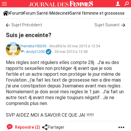
Forum
Forum Santé-Médecine
Santé féminine et grossesse
Sujet Précédent
Sujet Suivant
Suis je enceinte?
Pierrette190293
-
Modifié le 30 mai 2015 à 13:54
Andy31200
-
30 mai 2015 à 13:58
Mes règles sont réguliers elles compte 28j . J'ai eu des
rapports sexuelles non protéger 4j avant que je sois
fertile et un autre rapport non protéger le jour même de
l'ovulation , j'ai fait les text de grossesse rien a dire mais
j'ai une constipation depuis 3semaines avant mes regles .
Normalement je dois avoir mes regles le 1 juin . J'ai fait un
autre text 4j avant mes regle toujours négatif . Je ne
comprends plus rien.
SVP AIDEZ MOI A SAVOIR CE QUE JAI !!!!!
Répondre (2)
Partager