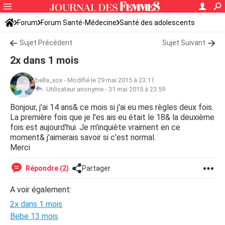
Forum
Forum Santé-Médecine
Santé des adolescents
Sujet Précédent
Sujet Suivant
2x dans 1 mois
bella_xox
-
Modifié le 29 mai 2015 à 23:11
Utilisateur anonyme -
31 mai 2015 à 23:59
Bonjour, j'ai 14 ans& ce mois si j'ai eu mes règles deux fois.
La première fois que je l'es ais eu était le 18& la deuxième
fois est aujourd'hui. Je m'inquiète vraiment en ce
moment& j'aimerais savoir si c'est normal.
Merci
Répondre (2)
Partager
A voir également:
2x dans 1 mois
Bebe 13 mois