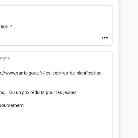
tion ?
nonyme
tp://www.sante.gouv.fr/les-centres-de-planification-
s,... Ou un prix réduits pour les jeunes...
mboursement