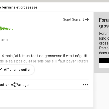
 féminine et grossesse
Foru
Sujet Suivant
gros
Résolu
Forum
long d
 20:03
gross
Parta
dans 
 4 mois j'ai fait un test de grossesse il etait négatif
s je sais pas ou et je sais pas si il faut payer j'aurais
Afficher la suite
estion
Partager