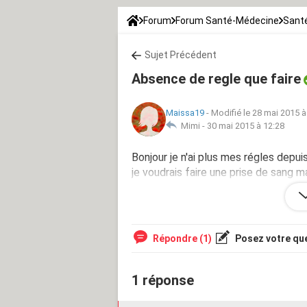
Forum
Forum Santé-Médecine
Santé
Sujet Précédent
Absence de regle que faire
Maissa19
-
Modifié le 28 mai 2015 à
Mimi -
30 mai 2015 à 12:28
Bonjour je n'ai plus mes régles depuis
je voudrais faire une prise de sang mai
besoin de votre aide svp
Melissa 19ans
Répondre (1)
Posez votre qu
1 réponse