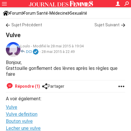
Forum
Forum Santé-Médecine
Sexualité
Sujet Précédent
Sujet Suivant
Vulve
Loulo
-
Modifié le 28 mai 2015 à 19:04
DCI
-
28 mai 2015 à 22:49
Bonjour,
Grattouille gonflement des lèvres après les règles que
faire
Répondre (1)
Partager
A voir également:
Vulve
Vulve definition
Bouton vulve
Lecher une vulve