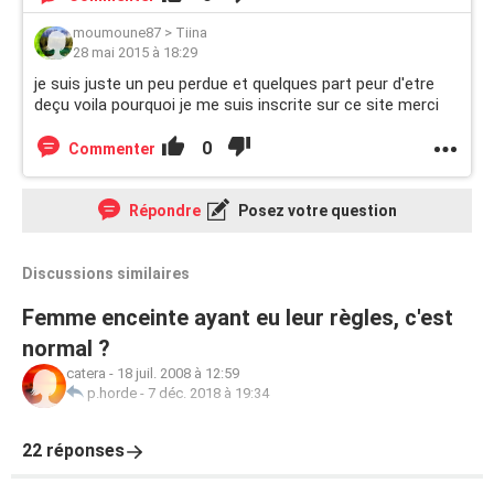
moumoune87
>
Tiina
28 mai 2015 à 18:29
je suis juste un peu perdue et quelques part peur d'etre
deçu voila pourquoi je me suis inscrite sur ce site merci
0
Commenter
Répondre
Posez votre question
Discussions similaires
Femme enceinte ayant eu leur règles, c'est
normal ?
catera
-
18 juil. 2008 à 12:59
p.horde
-
7 déc. 2018 à 19:34
22 réponses