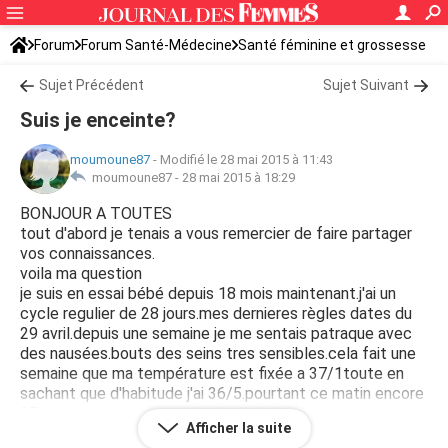
Forum
Forum Santé-Médecine
Santé féminine et grossesse
Sujet Précédent
Sujet Suivant
Suis je enceinte?
moumoune87
-
Modifié le 28 mai 2015 à 11:43
moumoune87 -
28 mai 2015 à 18:29
BONJOUR A TOUTES
tout d'abord je tenais a vous remercier de faire partager
vos connaissances.
voila ma question
je suis en essai bébé depuis 18 mois maintenant.j'ai un
cycle regulier de 28 jours.mes dernieres règles dates du
29 avril.depuis une semaine je me sentais patraque avec
des nausées.bouts des seins tres sensibles.cela fait une
semaine que ma température est fixée a 37/1toute en
sachant que d'habitude j'ai 36/5.pourtant ce matin encore
37/1 ai pourtant lorsque je m'essuie j ai des petites
Afficher la suite
pertes marrons.serais-ce ce qu on appelle des regles