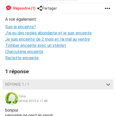
anniversaires?serait il possible que je sois enceinte?svp
aidez moi merci
Répondre (1)
Partager
A voir également:
Suis je enceinte?
J'ai eu des regles abondante et je suis enceinte
Je suis enceinte de 2 mois et j'ai mal au ventre
Tomber enceinte avec un stérilet
Charcuterie enceinte
Raclette enceinte
1 réponse
RÉPONSE 1 / 1
Tiina
28 mai 2015 à 11:48
bonjour
personne ne peut le savoir