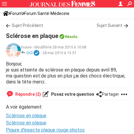
Forum
Forum Santé-Médecine
Symptômes et maladies courantes
Sujet Précédent
Maladies neurologiques
Sujet Suivant
Sclérose en plaque
Résolu
louise
-
Modifié le 28 mai 2015 à 10:08
DCI
-
28 mai 2015 à 13:51
Bonjour,
je suis atteinte de sclérose en plaque depuis avril 89,
ma question est:de plus en plus j,ai des chocs électrique,
dans la tête merci..
Répondre (2)
Posez votre question
Partager
A voir également:
Sclérose en plaque
Sclérose en plaque
Piqure d'insecte plaque rouge photos