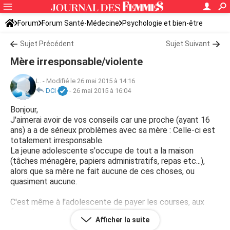
Forum
Forum Santé-Médecine
Psychologie et bien-être
Sujet Précédent
Sujet Suivant
Mère irresponsable/violente
L.
-
Modifié le 26 mai 2015 à 14:16
DCI
-
26 mai 2015 à 16:04
Bonjour,
J'aimerai avoir de vos conseils car une proche (ayant 16
ans) a a de sérieux problèmes avec sa mère : Celle-ci est
totalement irresponsable.
La jeune adolescente s'occupe de tout a la maison
(tâches ménagère, papiers administratifs, repas etc...),
alors que sa mère ne fait aucune de ces choses, ou
quasiment aucune.
C'est même à l'adolescente de payer les courses, aux
frais d'environ 200€ par mois. Elle les paye grâce a des
Afficher la suite
concours de danse mais cela ne suffit pas : Encore la