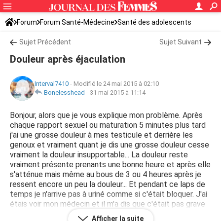
Forum
Forum Santé-Médecine
Santé des adolescents
Sujet Précédent
Sujet Suivant
Douleur après éjaculation
Interval7410
-
Modifié le 24 mai 2015 à 02:10
Bonelesshead
-
31 mai 2015 à 11:14
Bonjour, alors que je vous explique mon problème. Après
chaque rapport sexuel ou maturation 5 minutes plus tard
j'ai une grosse douleur à mes testicule et derrière les
genoux et vraiment quant je dis une grosse douleur cesse
vraiment la douleur insupportable... La douleur reste
vraiment présente prenants une bonne heure et après elle
s'atténue mais même au bous de 3 ou 4 heures après je
ressent encore un peu la douleur... Et pendant ce laps de
temps je n'arrive pas à uriné comme si c'était bloquer. J'ai
étais voir mon médecin et il m'a dis que c'était pas grave
sans me donner plus de détail et ma prescrit des
Afficher la suite