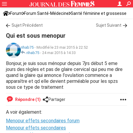
Forum
Forum Santé-Médecine
Santé féminine et grossesse
Infertilité
Sujet Précédent
Sujet Suivant
Qui est sous menopur
rihab75
-
Modifié le 23 mai 2015 à 22:52
rihab75
-
24 mai 2015 à 14:33
Bonjour, je suis sous ménopur depuis 7jrs début 5 eme
jours des règles et pas de glaire cervical qui peu me dire
quand la glaire qui annonce l'ovulation commence a
apparaître et qd elle devient perméable pour les spzs
sous ce type de traitement
Répondre (1)
Partager
A voir également:
Menopur effets secondaires forum
Menopur effets secondaires