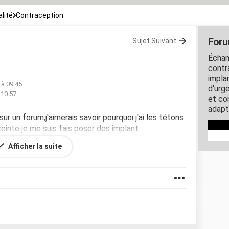
lité
Contraception
Foru
Sujet Suivant
Échan
contra
impla
 à 09:45
d'urg
 10:57
et co
adapt
sur un forum;j'aimerais savoir pourquoi j'ai les tétons
ceinte je me suis fais poser des implant
e arreter la pilule en avril mais depuis quelque jours
Afficher la suite
e mes vetement! merci d'avance