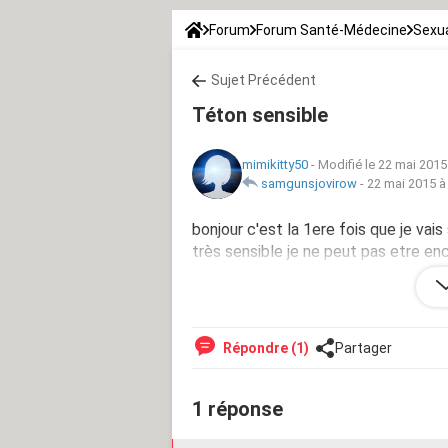
Forum
Forum Santé-Médecine
Sexua
Sujet Précédent
Téton sensible
mimikitty50
-
Modifié le 22 mai 2015
samgunsjovirow
-
22 mai 2015 à
bonjour c'est la 1ere fois que je vais 
très sensible je ne peut pas etre en
tubaire(ligaturer) en janvier et ensuit
je ne supporte pas le frottement d
Répondre (1)
Partager
1 réponse