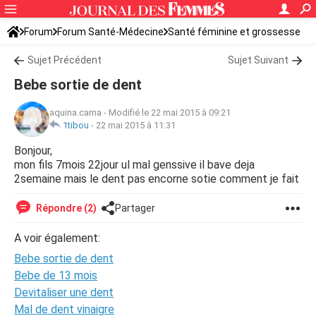
Forum
Forum Santé-Médecine
Santé féminine et grossesse
Santé du bébé
Sujet Précédent
Sujet Suivant
Bebe sortie de dent
aquina.carna
-
Modifié le 22 mai 2015 à 09:21
1tibou
-
22 mai 2015 à 11:31
Bonjour,
mon fils 7mois 22jour ul mal genssive il bave deja
2semaine mais le dent pas encorne sotie comment je fait
Répondre (2)
Partager
A voir également:
Bebe sortie de dent
Bebe de 13 mois
Devitaliser une dent
Mal de dent vinaigre