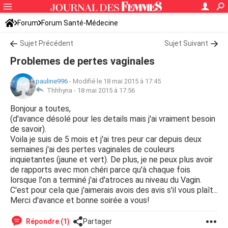
Forum
Forum Santé-Médecine
Symptômes et maladies courantes
Sujet Précédent
Sujet Suivant
Problemes de pertes vaginales
pauline996
-
Modifié le 18 mai 2015 à 17:45
Thhhyna -
18 mai 2015 à 17:56
Bonjour a toutes,
(d'avance désolé pour les details mais j'ai vraiment besoin
de savoir).
Voila je suis de 5 mois et j'ai tres peur car depuis deux
semaines j'ai des pertes vaginales de couleurs
inquietantes (jaune et vert). De plus, je ne peux plus avoir
de rapports avec mon chéri parce qu'à chaque fois
lorsque l'on a terminé j'ai d'atroces au niveau du Vagin.
C'est pour cela que j'aimerais avois des avis s'il vous plaît...
Merci d'avance et bonne soirée a vous!
Répondre (1)
Partager