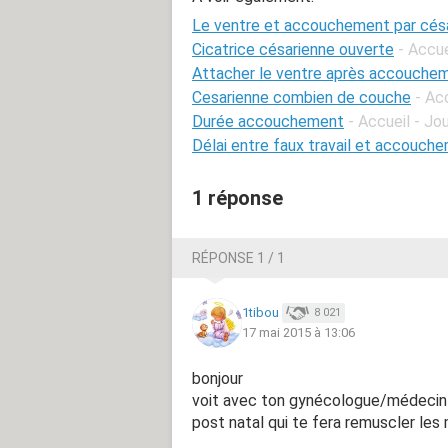
Le ventre et accouchement par cés
Cicatrice césarienne ouverte
- Accu
Attacher le ventre après accouche
Cesarienne combien de couche
- Ac
Durée accouchement
- Accueil - J
Délai entre faux travail et accouch
1 réponse
RÉPONSE 1 / 1
1tibou
8 021
17 mai 2015 à 13:06
bonjour
voit avec ton gynécologue/médecin d
post natal qui te fera remuscler les