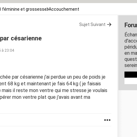
 féminine et grossesse
Accouchement
For
Sujet Suivant
Échan
par césarienne
d'acc
périd
 à 23:04
en ma
quest
serei
chée par césarienne j'ai perdue un peu de poids je
t 68 kg et maintenant je fais 64 kg ( je faisais
mais il reste mon ventre qui me stresse je voulais
upérer mon ventre plat que j'avais avant ma