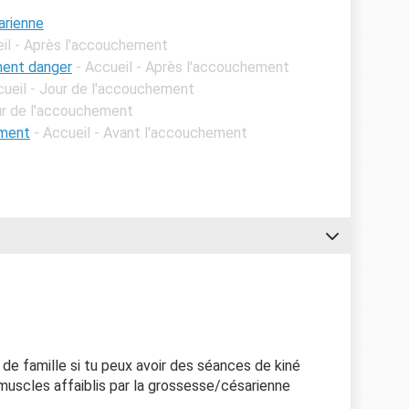
arienne
eil - Après l'accouchement
ment danger
- Accueil - Après l'accouchement
cueil - Jour de l'accouchement
our de l'accouchement
ement
- Accueil - Avant l'accouchement
e famille si tu peux avoir des séances de kiné
 muscles affaiblis par la grossesse/césarienne