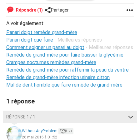
Sinon vous n'auriez pas des méthodes " de grand-mère "
Répondre (1)
Partager
ou me conseilliez-vous d'aller voir les urgences ?
A voir également:
Merci d'avance ! Bisous !
Panari doigt remède grand-mère
Panari doigt que faire
- Meilleures réponses
Comment soigner un panari au doigt
- Meilleures réponses
Remède de grand-mère pour faire baisser la glycémie
Crampes nocturnes remèdes grand-mère
Remède de grand-mère pour raffermir la peau du ventre
Remède de grand-mère infection urinaire citron
Mal de dent horrible que faire remède de grand-mère
1 réponse
RÉPONSE 1 / 1
WithoutAnyProblem
71
26 mai 2015 à 01:52