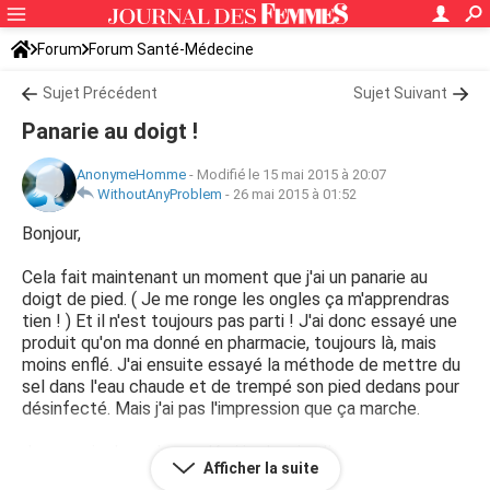
Forum
Forum Santé-Médecine
Symptômes et maladies courantes
Sujet Précédent
Sujet Suivant
Panarie au doigt !
AnonymeHomme
-
Modifié le 15 mai 2015 à 20:07
WithoutAnyProblem
-
26 mai 2015 à 01:52
Bonjour,
Cela fait maintenant un moment que j'ai un panarie au
doigt de pied. ( Je me ronge les ongles ça m'apprendras
tien ! ) Et il n'est toujours pas parti ! J'ai donc essayé une
produit qu'on ma donné en pharmacie, toujours là, mais
moins enflé. J'ai ensuite essayé la méthode de mettre du
sel dans l'eau chaude et de trempé son pied dedans pour
désinfecté. Mais j'ai pas l'impression que ça marche.
Je me suis donc demandé si je devais aller au urgence
Afficher la suite
pour voir si c'est grave ou pas, j'en fait trop ?