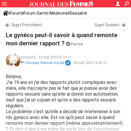
Forum
Forum Santé-Médecine
Sexualité
Sujet Précédent
Sujet Suivant
Le gynéco peut-il savoir à quand remonte
mon dernier rapport ?
Fermé
nonon25
-
15 mai 2015 à 10:11
Docteur Pierrick Hordé
-
30 oct. 2021 à 20:13
Bonjour,
J'ai 19 ans et j'ai des rapports plutôt compliqués avec
mère, elle n'accepte pas le fait que je puisse avoir des
rapports sexuels sans qu'elle ai donné son autorisation,
sauf que j'ai un copain et qu'on a des rapports sexuels
réguliers.
Le problème c'est qu'elle a décidé de m'emmener à son
rdv gynéco avec elle. Est-ce qu'il peut savoir à quand
remonte mon dernier rapport (même approximativement)
? Et doit-il dire à ma mère de sortir lors de l'oscultation