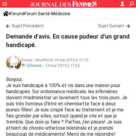
Forum
Forum Santé-Médecine
Symptômes et maladies courantes
Sujet Précédent
Infection urinaire
Sujet Suivant
Demande d'avis. En cause pudeur d'un grand
handicapé.
fonsie
-
Modifié le 14 mai 2015 à 17:15
lafouine.
-
14 mai 2015 à 17:25
Bonjour,
Je suis handicapé à 100% et vis dans une maison pour
handicapés. Sur ordonnance médicale, les infirmières
doivent m'administrer un lavement tous les trois jours. Je
suis très honteux d'être en chemisette face à deux
jeunes filles! Je suis crispé face au traitement et je me
fais gronder par elles, surtout quand je crie et que je
tremble. Que dois-je faire ? Parfois, j'en pleure! Je suis
atteint de choréo-athetose bilatérale et je prends
beaucoup de médicaments! Merci de me répondre!