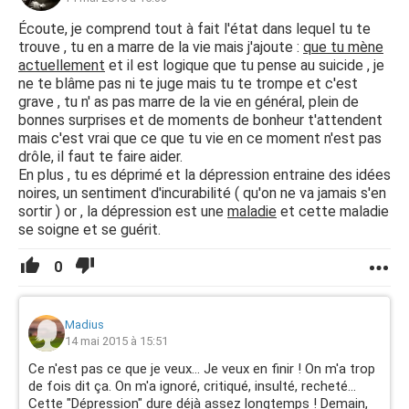
Écoute, je comprend tout à fait l'état dans lequel tu te
trouve , tu en a marre de la vie mais j'ajoute :
que tu mène
actuellement
et il est logique que tu pense au suicide , je
ne te blâme pas ni te juge mais tu te trompe et c'est
grave , tu n' as pas marre de la vie en général, plein de
bonnes surprises et de moments de bonheur t'attendent
mais c'est vrai que ce que tu vie en ce moment n'est pas
drôle, il faut te faire aider.
En plus , tu es déprimé et la dépression entraine des idées
noires, un sentiment d'incurabilité ( qu'on ne va jamais s'en
sortir ) or , la dépression est une
maladie
et cette maladie
se soigne et se guérit.
0
Madius
14 mai 2015 à 15:51
Ce n'est pas ce que je veux... Je veux en finir ! On m'a trop
de fois dit ça. On m'a ignoré, critiqué, insulté, recheté...
Cette "Dépression" dure déjà assez longtemps ! Demain,