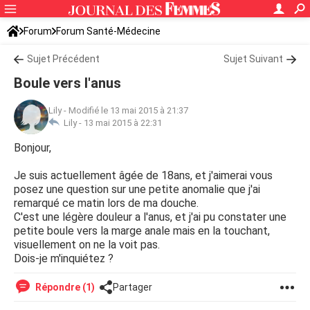
Forum
Forum Santé-Médecine
Symptômes et maladies courantes
Sujet Précédent
Sujet Suivant
Boule vers l'anus
Lily
-
Modifié le 13 mai 2015 à 21:37
Lily -
13 mai 2015 à 22:31
Bonjour,
Je suis actuellement âgée de 18ans, et j'aimerai vous
posez une question sur une petite anomalie que j'ai
remarqué ce matin lors de ma douche.
C'est une légère douleur a l'anus, et j'ai pu constater une
petite boule vers la marge anale mais en la touchant,
visuellement on ne la voit pas.
Dois-je m'inquiétez ?
Répondre (1)
Partager