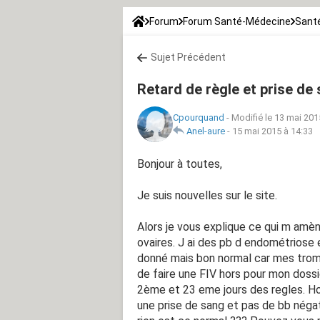
Forum
Forum Santé-Médecine
Santé
Sujet Précédent
Retard de règle et prise de
Cpourquand
-
Modifié le 13 mai 201
Anel-aure
-
15 mai 2015 à 14:33
Bonjour à toutes,
Je suis nouvelles sur le site.
Alors je vous explique ce qui m amèn
ovaires. J ai des pb d endométriose e
donné mais bon normal car mes trom
de faire une FIV hors pour mon dossi
2ème et 23 eme jours des regles. Hors
une prise de sang et pas de bb négati