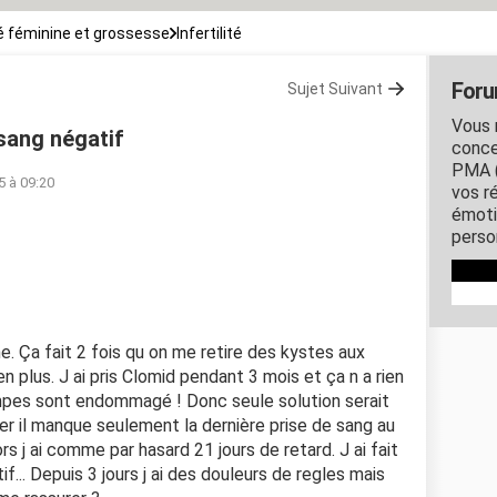
 féminine et grossesse
Infertilité
Forum
Sujet Suivant
Vous 
 sang négatif
conce
PMA (
5 à 09:20
vos r
émoti
person
e. Ça fait 2 fois qu on me retire des kystes aux
n plus. J ai pris Clomid pendant 3 mois et ça n a rien
pes sont endommagé ! Donc seule solution serait
er il manque seulement la dernière prise de sang au
 j ai comme par hasard 21 jours de retard. J ai fait
f... Depuis 3 jours j ai des douleurs de regles mais