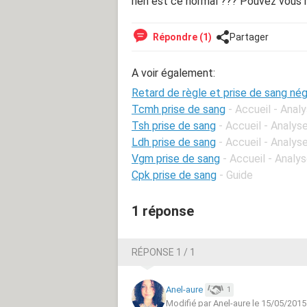
rien est ce normal ??? Pouvez vous 
Répondre (1)
Partager
A voir également:
Retard de règle et prise de sang nég
Tcmh prise de sang
- Accueil - Anal
Tsh prise de sang
- Accueil - Analys
Ldh prise de sang
- Accueil - Analys
Vgm prise de sang
- Accueil - Analy
Cpk prise de sang
- Guide
1 réponse
RÉPONSE 1 / 1
Anel-aure
1
Modifié par Anel-aure le 15/05/2015