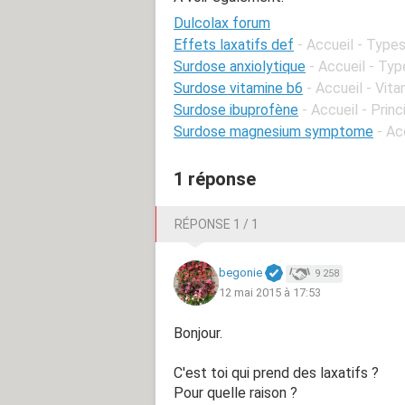
Dulcolax forum
Effets laxatifs def
- Accueil - Typ
Surdose anxiolytique
- Accueil - Ty
Surdose vitamine b6
- Accueil - Vit
Surdose ibuprofène
- Accueil - Prin
Surdose magnesium symptome
- Ac
1 réponse
RÉPONSE 1 / 1
begonie
9 258
12 mai 2015 à 17:53
Bonjour.
C'est toi qui prend des laxatifs ?
Pour quelle raison ?