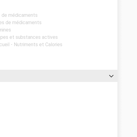
es de médicaments
pes de médicaments
amines
cipes et substances actives
cueil - Nutriments et Calories