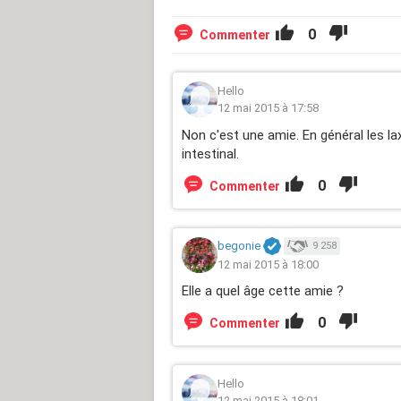
0
Commenter
Hello
12 mai 2015 à 17:58
Non c'est une amie. En général les lax
intestinal.
0
Commenter
begonie
9 258
12 mai 2015 à 18:00
Elle a quel âge cette amie ?
0
Commenter
Hello
12 mai 2015 à 18:01