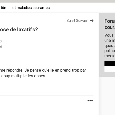
tômes et maladies courantes
Foru
Sujet Suivant
cour
ose de laxatifs?
Vous 
une m
37
quest
26
patho
médic
 me répondre. Je pense qu'elle en prend trop par
u coup multiplie les doses.