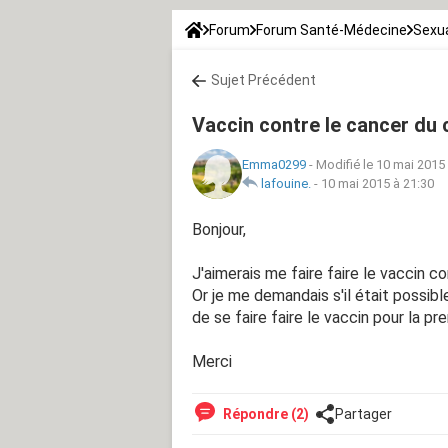
Forum
Forum Santé-Médecine
Sexua
Sujet Précédent
Vaccin contre le cancer du c
Emma0299
-
Modifié le 10 mai 2015
lafouine.
-
10 mai 2015 à 21:30
Bonjour,
J'aimerais me faire faire le vaccin co
Or je me demandais s'il était possibl
de se faire faire le vaccin pour la pr
Merci
Répondre (2)
Partager