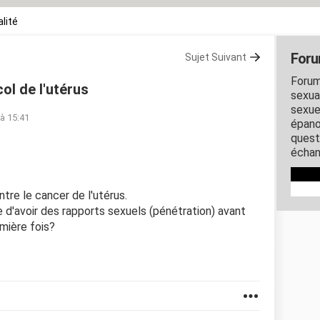
lité
Foru
Sujet Suivant
Forum
ol de l'utérus
sexual
sexue
 à 15:41
épano
quest
échan
ntre le cancer de l'utérus.
e d'avoir des rapports sexuels (pénétration) avant
emière fois?