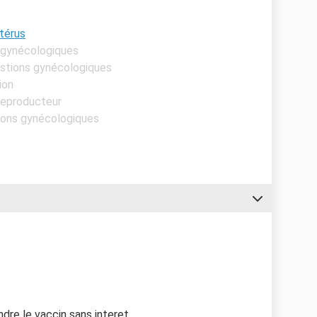
utérus
s gynécologiques
estions gynécologiques
ion
reproducteur
tions gynécologiques
ndre le vaccin sans interet.