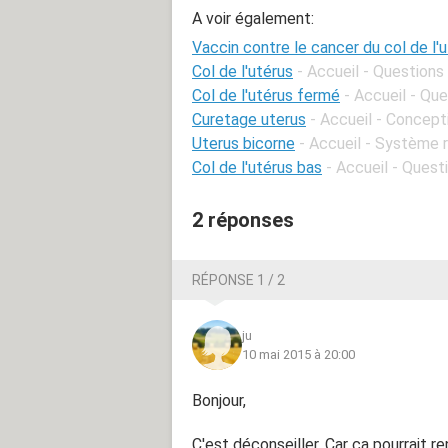
A voir également:
Vaccin contre le cancer du col de l'
Col de l'utérus
- Accueil - Question
Col de l'utérus fermé
- Accueil - Qu
Curetage uterus
- Accueil - Concept
Uterus bicorne
- Accueil - Système 
Col de l'utérus bas
- Accueil - Ques
2 réponses
RÉPONSE 1 / 2
ju
10 mai 2015 à 20:00
Bonjour,
C'est déconseiller. Car ca pourrait re