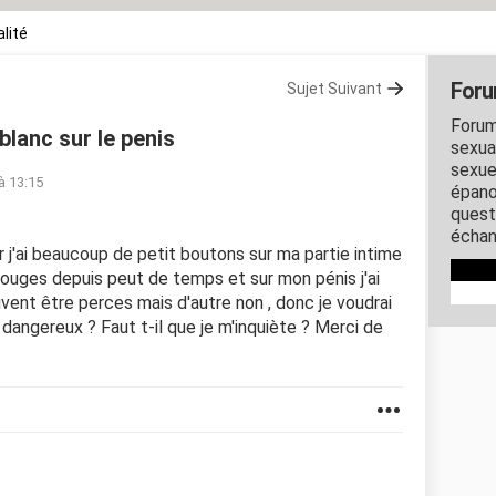
lité
Foru
Sujet Suivant
Forum
blanc sur le penis
sexual
sexue
à 13:15
épano
quest
échan
ar j'ai beaucoup de petit boutons sur ma partie intime
 rouges depuis peut de temps et sur mon pénis j'ai
ent être perces mais d'autre non , donc je voudrai
angereux ? Faut t-il que je m'inquiète ? Merci de