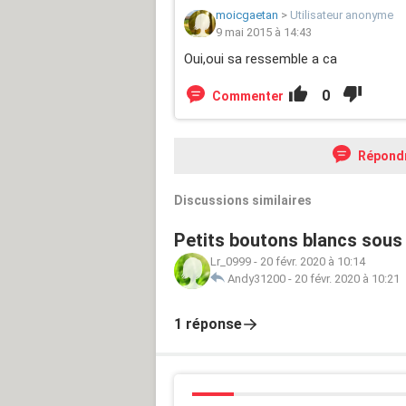
moicgaetan
>
Utilisateur anonyme
9 mai 2015 à 14:43
Oui,oui sa ressemble a ca
0
Commenter
Répond
Discussions similaires
Petits boutons blancs sous p
Lr_0999
-
20 févr. 2020 à 10:14
Andy31200
-
20 févr. 2020 à 10:21
1 réponse