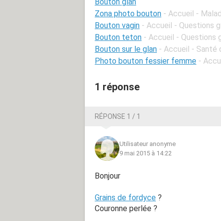
Bouton glan
Zona photo bouton
- Accueil - Mala
Bouton vagin
- Accueil - Questions 
Bouton teton
- Accueil - Questions
Bouton sur le glan
- Accueil - Santé
Photo bouton fessier femme
- Accu
1 réponse
RÉPONSE 1 / 1
Utilisateur anonyme
9 mai 2015 à 14:22
Bonjour
Grains de fordyce
?
Couronne perlée ?