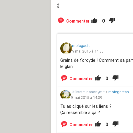
;)
0
Commenter
moicgaetan
9 mai 2015 à 14:33
Grains de forcyde ! Comment sa part 
le glan
0
Commenter
Utilisateur anonyme
>
moicgaetan
9 mai 2015 à 14:39
Tu as cliqué sur les liens ?
Ça ressemble à ça ?
0
Commenter