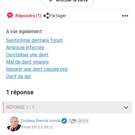
Afficher la suite
dite moi qu'elle sont les risque de laissé un dent très
endommagé prêt d'un an et demi avec un pansment
Répondre (1)
Partager
A voir également:
Septicémie dentaire forum
Ampoule infectée
Devitaliser une dent
Mal de dent vinaigre
Réparer une dent cassée prix
Dent de lait
1 réponse
RÉPONSE 1 / 1
Docteur Pierrick Hordé
28 218
8 mai 2015 à 09:22