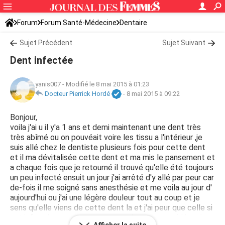
Forum
Forum Santé-Médecine
Dentaire
Sujet Précédent
Sujet Suivant
Dent infectée
yanis007
-
Modifié le 8 mai 2015 à 01:23
Docteur Pierrick Hordé
-
8 mai 2015 à 09:22
Bonjour,
voila j'ai u il y'a 1 ans et demi maintenant une dent très
très abîmé ou on pouvéait voire les tissu a l'intérieur ,je
suis allé chez le dentiste plusieurs fois pour cette dent
et il ma dévitalisée cette dent et ma mis le pansement et
a chaque fois que je retourné il trouvé qu'elle été toujours
un peu infecté ensuit un jour j'ai arrêté d'y allé par peur car
de-fois il me soigné sans anesthésie et me voila au jour d'
aujourd'hui ou j'ai une légère douleur tout au coup et je
sens qu'elle viens de cette dent la et j'ai peur que celle si
est infecté mon coeur ou un truc de ce genre aidé moi