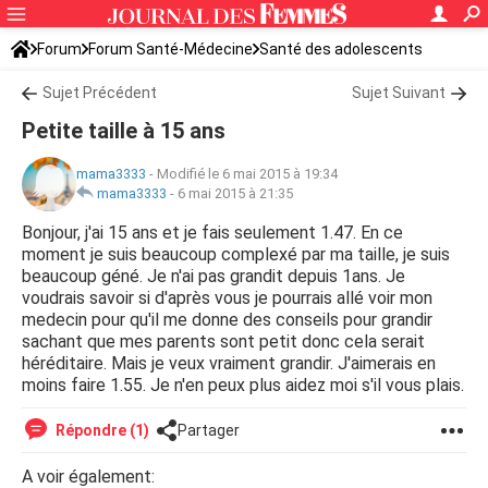
Forum
Forum Santé-Médecine
Santé des adolescents
Sujet Précédent
Sujet Suivant
Petite taille à 15 ans
mama3333
-
Modifié le 6 mai 2015 à 19:34
mama3333
-
6 mai 2015 à 21:35
Bonjour, j'ai 15 ans et je fais seulement 1.47. En ce
moment je suis beaucoup complexé par ma taille, je suis
beaucoup géné. Je n'ai pas grandit depuis 1ans. Je
voudrais savoir si d'après vous je pourrais allé voir mon
medecin pour qu'il me donne des conseils pour grandir
sachant que mes parents sont petit donc cela serait
héréditaire. Mais je veux vraiment grandir. J'aimerais en
moins faire 1.55. Je n'en peux plus aidez moi s'il vous plais.
Répondre (1)
Partager
A voir également: