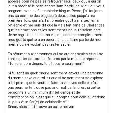
appelés pour ne pas se retrouver seul, ceux oui, a qui on
leur a raconté le petit secret tant gardé, ceux qui oui vous
narguent avec sa à la moindre blague. Perso, j'ai toujours
pris sa comme des blagues à deux balles jusqu'a ma
première fois, qui m'a fait prendre goût a ma vie, j'en ai
réfléchie et me suis dit que la vie était faite de Challenges
que les émotions et les sentiments nous faisaient part.
Je ne regrette rien de ma vie, et j'assume complètement
mes goûts quitte a en perdre une certaine partie de moi
même qui ne voulait pas rester seule.
En résumer aux personnes qui se croient seules et qui se
font rejeter de tout les forums par la maudite réponse
''Tu es encore Jeune, tu découvre seulement''
Si tu sent un quelconque sentiment envers une personne
du meme sexe que toi, et que si se sentiment se explose
a tel point que tu veuilles faire ta vie avec celle ci, n'aie
pas peur, ne te trouve pas anormal, parle lui en, si cette
personne a un minimum d'intelligence et de
compréhension, c'est que tu compte pour celle ci, et donc
tu peux être fier(e) de celui/celle ci !
Sinon, résiste et trouve un autre moyen