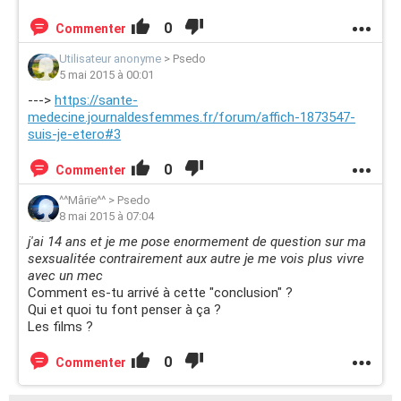
0
Commenter
Utilisateur anonyme
>
Psedo
5 mai 2015 à 00:01
--->
https://sante-
medecine.journaldesfemmes.fr/forum/affich-1873547-
suis-je-etero#3
0
Commenter
^^Mârïe^^
>
Psedo
8 mai 2015 à 07:04
j'ai 14 ans et je me pose enormement de question sur ma
sexsualitée contrairement aux autre je me vois plus vivre
avec un mec
Comment es-tu arrivé à cette "conclusion" ?
Qui et quoi tu font penser à ça ?
Les films ?
0
Commenter