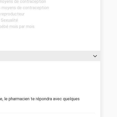
 moyens de contraception
es moyens de contraception
 reproducteur
- Sexualité
 bébé mois par mois
e, le pharmacien te répondra avec quelques