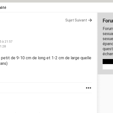
lité
Foru
Sujet Suivant
Forum
sexual
sexue
5 à 21:57
épano
1:28
quest
échan
 petit de 9-10 cm de long et 1-2 cm de large quelle
 ans)