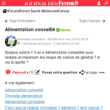
Forum
Forum Santé-Médecine
Cancer
Sujet Précédent
Sujet Suivant
Alimentation conseillé
Résolu
Utilisateur anonyme
-
Modifié le 3 mai 2015 à 09:53
Utilisateur anonyme -
3 mai 2015 à 21:03
Bonjour, existe t' il un e Alimentation conseiller pour
réduire un maximum les risque de cancer en général ? si
oui la quelle ?
Répondre (1)
Posez votre question
Partager
A voir également:
Alimentation conseillé
Thyroide alimentation
Alimentation cétogène
C'est quoi le régime cétogène ? Aliments ? Anti cancer ?