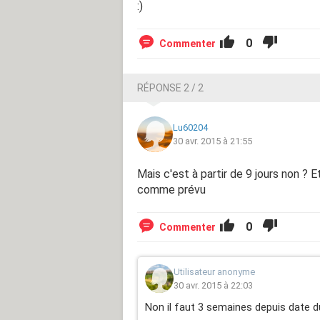
:)
0
Commenter
RÉPONSE 2 / 2
Lu60204
30 avr. 2015 à 21:55
Mais c'est à partir de 9 jours non ? E
comme prévu
0
Commenter
Utilisateur anonyme
30 avr. 2015 à 22:03
Non il faut 3 semaines depuis date du