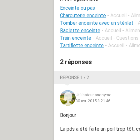
Enceinte ou pas
Charcuterie enceinte
- Accueil - Al
Tomber enceinte avec un stérilet
- 
Raclette enceinte
- Accueil - Alime
Train enceinte
- Accueil - Question
Tartiflette enceinte
- Accueil - Ali
2 réponses
RÉPONSE 1 / 2
Utilisateur anonyme
30 avr. 2015 à 21:46
Bonjour
La pds a été faite un poil trop tôt, c