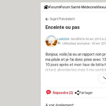
Forum
Forum Santé-Médecine
Sexua
Sujet Précédent
Enceinte ou pas
Lu60204
-
Modifié le 30 avr. 2015 à 
Utilisateur anonyme -
30 avr. 20
Bonjour, voilà j'ai eu un rapport non
ma pilule et je l'ai donc prise avec 1
10 jours après et mon taux de bêta h
retard, abondantes mais il me semble
fait maintenant 28 jours que j'ai oubli
ait tout de même un risque de gross
Répondre (2)
Partager
A voir également: