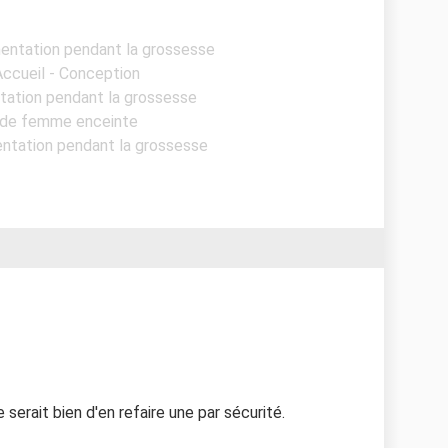
imentation pendant la grossesse
Accueil - Conception
ntation pendant la grossesse
s de femme enceinte
mentation pendant la grossesse
e serait bien d'en refaire une par sécurité.