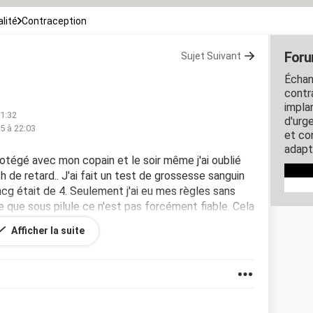
lité
Contraception
Foru
Sujet Suivant
Échan
contra
impla
21:32
d'urg
15 à 22:03
et co
adapt
 protégé avec mon copain et le soir même j'ai oublié
3h de retard.. J'ai fait un test de grossesse sanguin
cg était de 4. Seulement j'ai eu mes règles sans
 que sous pilule ce n'est pas forcément fiable. Cela
é cette pilule, que dois je faire ? Pensez vous qu'il y
Afficher la suite
esse ? Merci pour vos réponses.