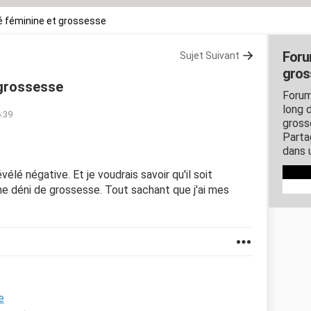
 féminine et grossesse
Foru
Sujet Suivant
gros
 grossesse
Forum
long d
6:39
gross
Parta
dans 
évélé négative. Et je voudrais savoir qu'il soit
une déni de grossesse. Tout sachant que j'ai mes
e