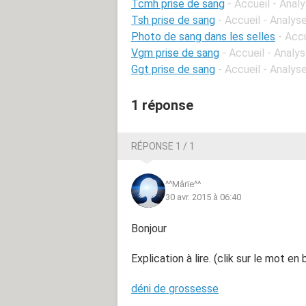
Tcmh prise de sang
- Accueil - Anal
Tsh prise de sang
- Accueil - Analys
Photo de sang dans les selles
- Acc
Vgm prise de sang
- Accueil - Analy
Ggt prise de sang
- Accueil - Analys
1 réponse
RÉPONSE 1 / 1
^^Mârïe^^
30 avr. 2015 à 06:40
Bonjour
Explication à lire. (clik sur le mot en 
déni de grossesse