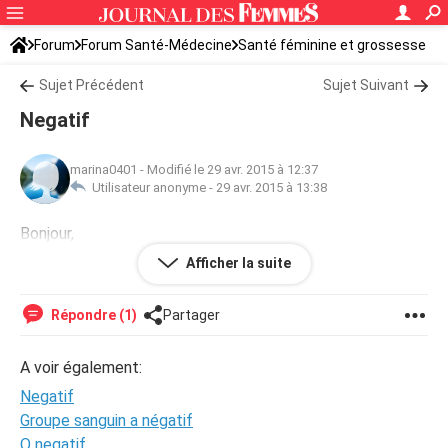
Forum
Forum Santé-Médecine
Santé féminine et grossesse
Sujet Précédent
Sujet Suivant
Negatif
marina0401
-
Modifié le 29 avr. 2015 à 12:37
Utilisateur anonyme -
29 avr. 2015 à 13:38
Bonjour,
Voilà j'ai trois jour de retard et mal à la poitrine mais j'ai
Afficher la suite
fait un test pipi est il est négatif quand pencez vous ?
Répondre (1)
Partager
A voir également:
Negatif
Groupe sanguin a négatif
O negatif