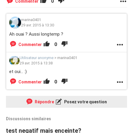
0
Commenter
marina0401
29 avr. 2015 à 13:30
Ah ouai ? Aussi longtemp ?
0
Commenter
Utilisateur anonyme
>
marina0401
29 avr. 2015 à 13:38
et oui... :)
0
Commenter
Répondre
Posez votre question
Discussions similaires
test negatif mais enceinte?