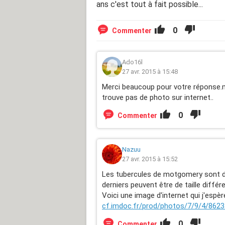
ans c'est tout à fait possible...
0
Commenter
Ado16l
27 avr. 2015 à 15:48
Merci beaucoup pour votre réponse.m
trouve pas de photo sur internet..
0
Commenter
Nazuu
27 avr. 2015 à 15:52
Les tubercules de motgomery sont de
derniers peuvent être de taille diffé
Voici une image d'internet qui j'espère
cf.imdoc.fr/prod/photos/7/9/4/862
0
Commenter