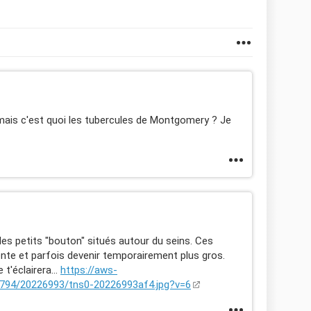
ais c'est quoi les tubercules de Montgomery ? Je
s petits "bouton" situés autour du seins. Ces
rente et parfois devenir temporairement plus gros.
 t'éclairera...
https://aws-
3794/20226993/tns0-20226993af4.jpg?v=6