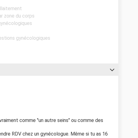
Allaitement
par zone du corps
 gynécologiques
uestions gynécologiques
e vraiment comme "un autre seins" ou comme des
rendre RDV chez un gynécologue. Même si tu as 16