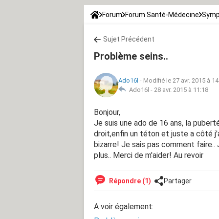
Forum
Forum Santé-Médecine
Symp
Sujet Précédent
Problème seins..
Ado16l
-
Modifié le 27 avr. 2015 à 14
Ado16l -
28 avr. 2015 à 11:18
Bonjour,
Je suis une ado de 16 ans, la puberté 
droit,enfin un téton et juste a côté j
bizarre! Je sais pas comment faire..
plus.. Merci de m'aider! Au revoir
Répondre (1)
Partager
A voir également: