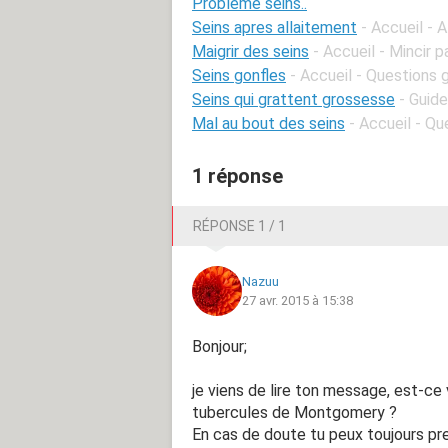
Problème seins..
Seins apres allaitement
- Accueil - 
Maigrir des seins
- Accueil - Mincir 
Seins gonfles
- Accueil - Questions
Seins qui grattent grossesse
- Guide
Mal au bout des seins
- Accueil - Q
1 réponse
RÉPONSE 1 / 1
Nazuu
27 avr. 2015 à 15:38
Bonjour;
je viens de lire ton message, est-c
tubercules de Montgomery ?
En cas de doute tu peux toujours p