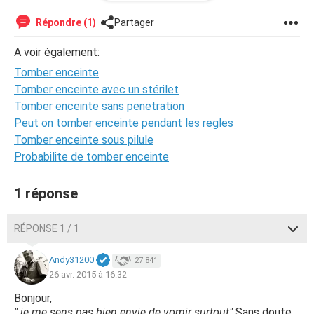
jour de retard et que je me sens pas bien envie de vomir
surtout.
Répondre (1)
Partager
Voilà merci de vos réponse
A voir également:
Tomber enceinte
Tomber enceinte avec un stérilet
Tomber enceinte sans penetration
Peut on tomber enceinte pendant les regles
Tomber enceinte sous pilule
Probabilite de tomber enceinte
1 réponse
RÉPONSE 1 / 1
Andy31200
27 841
26 avr. 2015 à 16:32
Bonjour,
" je me sens pas bien envie de vomir surtout"
Sans doute