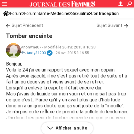
Forum
Forum Santé-Médecine
Sexualité
Contraception
Sujet Précédent
Sujet Suivant
Tomber enceinte
Anonyme07
-
Modifié le 26 avr. 2015 à 16:28
Andy31200
-
26 avr. 2015 à 16:55
Bonjour,
Voilà le 24 j'ai eu un rapport sexuel avec mon copain.
Après avoir éjaculé, il ne s'est pas retiré tout de suite et à
fait un ou deux vas et viens avant de se retirer.
Lorsqu'il a enlevé la capote il était encore dur.
Mais j'avais du liquide sur mon vagin et on ne sait pas trop
ce que c'est.. Parce qu'il y en avait plus que d'habitude
donc on a un gros doute que ça soit juste de la "mouille".
Je n'ai pas eu le réflexe de prendre la pullule du lendemain.
J'ai donc très peur de tomber enceinte ce que je ne veux
pas du tout donc je suis très très stressée.
Afficher la suite
En sachant que je devais avoir mes règles hier (25) j'ai un