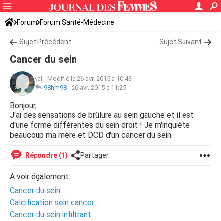
Forum
Forum Santé-Médecine
Symptômes et maladies courantes
Sujet Précédent
Sujet Suivant
Cancer du sein
val
-
Modifié le 26 avr. 2015 à 10:43
98hm98
-
26 avr. 2015 à 11:25
Bonjour,
J'ai des sensations de brûlure au sein gauche et il est
d'une forme différentes du sein droit ! Je m'inquiète
beaucoup ma mère et DCD d'un cancer du sein.
Répondre (1)
Partager
A voir également:
Cancer du sein
Calcification sein cancer
Cancer du sein infiltrant