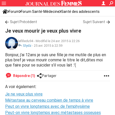
Forum
Forum Santé-Médecine
Santé des adolescents
Sujet Précédent
Sujet Suivant
Je veux mourir je veux plus vivre
lafilledu94
-
Modifié le 24 avr. 2015 à 22:26
Slydz
-
25 avr. 2015 à 22:59
Bonjour, j'ai 12ans je suis une fille je me mutile de plus en
plus bref je veux mourir comme le titre le dit,dites moi
que faire pour se suicider s'il vous lait :'(
Répondre (1)
Partager
A voir également:
Je ne veux plus vivre
Métastase au cerveau combien de temps à vivre
Peut on vivre longtemps avec de l'emphysème
Peut-on vivre longtemps avec métastases osseuses