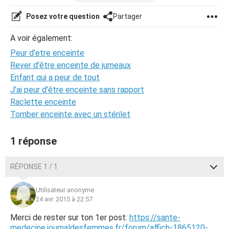
grossesse demain, qu'en pensez-vous? Dois-je attendre?
Merci pour vos réponses .
Posez votre question
Partager
A voir également:
Peur d'etre enceinte
Rever d'être enceinte de jumeaux
Enfant qui a peur de tout
J'ai peur d'être enceinte sans rapport
Raclette enceinte
Tomber enceinte avec un stérilet
1 réponse
RÉPONSE 1 / 1
Utilisateur anonyme
24 avr. 2015 à 22:57
Merci de rester sur ton 1er post:
https://sante-
medecine.journaldesfemmes.fr/forum/affich-1865120-