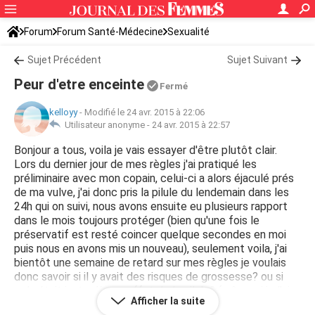
Forum
Forum Santé-Médecine
Sexualité
Sujet Précédent
Sujet Suivant
Peur d'etre enceinte
Fermé
kelloyy
-
Modifié le 24 avr. 2015 à 22:06
Utilisateur anonyme -
24 avr. 2015 à 22:57
Bonjour a tous, voila je vais essayer d'être plutôt clair.
Lors du dernier jour de mes règles j'ai pratiqué les
préliminaire avec mon copain, celui-ci a alors éjaculé prés
de ma vulve, j'ai donc pris la pilule du lendemain dans les
24h qui on suivi, nous avons ensuite eu plusieurs rapport
dans le mois toujours protéger (bien qu'une fois le
préservatif est resté coincer quelque secondes en moi
puis nous en avons mis un nouveau), seulement voila, j'ai
bientôt une semaine de retard sur mes règles je voulais
donc savoir si il y avait des risques de grossesse? ou si
cela était juste dû aux effet de la pilule? (même si je l'ai
Afficher la suite
prise il y'a quelques semaines), je compte faire un test de