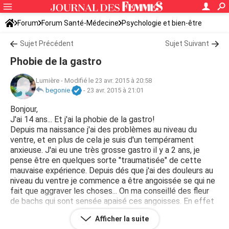
Forum
Forum Santé-Médecine
Psychologie et bien-être
Sujet Précédent
Sujet Suivant
Phobie de la gastro
Lumière
-
Modifié le 23 avr. 2015 à 20:58
begonie
-
23 avr. 2015 à 21:01
Bonjour,
J'ai 14 ans... Et j'ai la phobie de la gastro!
Depuis ma naissance j'ai des problèmes au niveau du
ventre, et en plus de cela je suis d'un tempérament
anxieuse. J'ai eu une très grosse gastro il y a 2 ans, je
pense être en quelques sorte "traumatisée" de cette
mauvaise expérience. Depuis dés que j'ai des douleurs au
niveau du ventre je commence a être angoissée se qui ne
fait que aggraver les choses... On ma conseillé des fleur
de bachs qui sont sensée apaisé ces angoisses. En effet
cela m'apaise un petit peux, mais j'ai quand même cette
Afficher la suite
peur handicapante qui me pourrie la vie . Pouvais vous