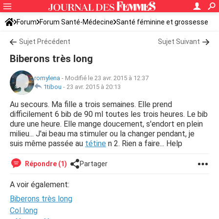
Forum
Forum Santé-Médecine
Santé féminine et grossesse
Santé du bébé
Sujet Précédent
Sujet Suivant
Biberons très long
romylena
-
Modifié le 23 avr. 2015 à 12:37
1tibou
-
23 avr. 2015 à 20:13
Au secours. Ma fille a trois semaines. Elle prend
difficilement 6 bib de 90 ml toutes les trois heures. Le bib
dure une heure. Elle mange doucement, s'endort en plein
milieu... J'ai beau ma stimuler ou la changer pendant, je
suis même passée au
tétine
n 2. Rien a faire... Help
Répondre (1)
Partager
A voir également:
Biberons très long
Col long