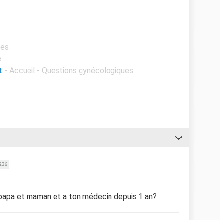
ues
é
t
- Accueil - Questions gynécologiques
236
à papa et maman et a ton médecin depuis 1 an?