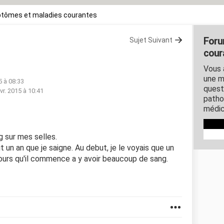
tômes et maladies courantes
Foru
Sujet Suivant
cour
Vous 
une m
5 à 08:33
quest
vr. 2015 à 10:41
patho
médic
ng sur mes selles.
it un an que je saigne. Au debut, je le voyais que un
 jours qu'il commence a y avoir beaucoup de sang.