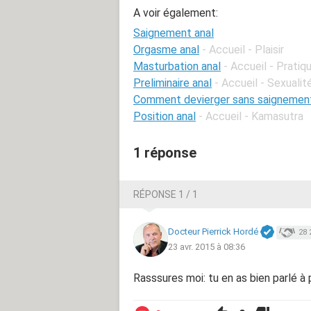
A voir également:
Saignement anal
Orgasme anal
- Accueil - Plaisir
Masturbation anal
- Accueil - Pratiq
Preliminaire anal
- Accueil - Sexualit
Comment devierger sans saignemen
Position anal
- Accueil - Kamasutra
1 réponse
RÉPONSE 1 / 1
Docteur Pierrick Hordé
28 
23 avr. 2015 à 08:36
Rasssures moi: tu en as bien parlé 