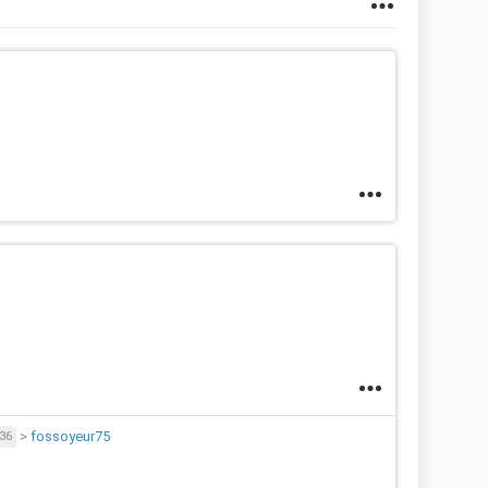
>
fossoyeur75
36